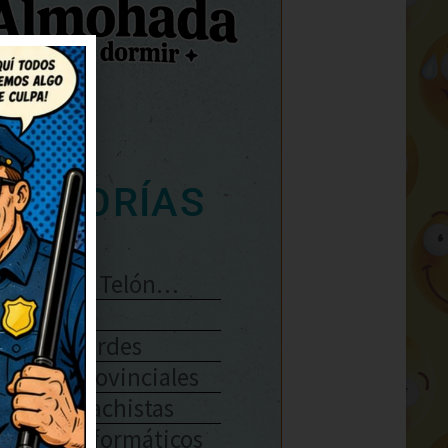
ATEGORÍAS
Se Abre El Telón…
Enlaces
Chistes Verdes
Chistes Provinciales
Chistes Machistas
Chistes Informáticos