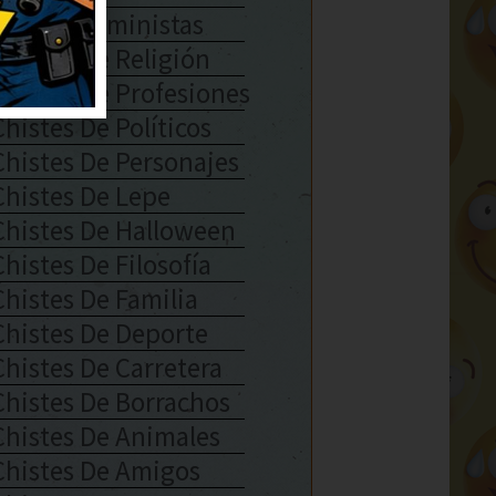
Chistes Feministas
Chistes De Religión
Chistes De Profesiones
Chistes De Políticos
Chistes De Personajes
Chistes De Lepe
Chistes De Halloween
Chistes De Filosofía
Chistes De Familia
Chistes De Deporte
Chistes De Carretera
Chistes De Borrachos
Chistes De Animales
Chistes De Amigos