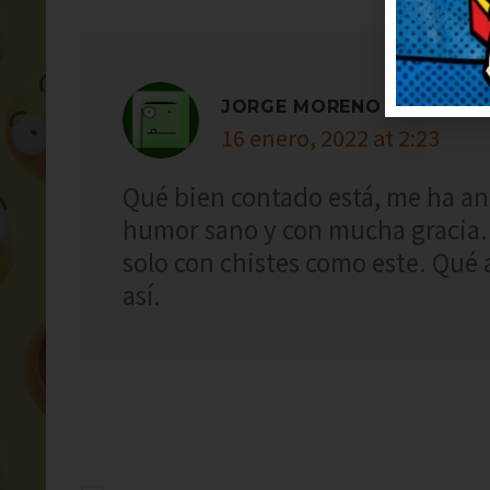
JORGE MORENO
16 enero, 2022 at 2:23
Qué bien contado está, me ha ani
humor sano y con mucha gracia. 
solo con chistes como este. Qué a
así.