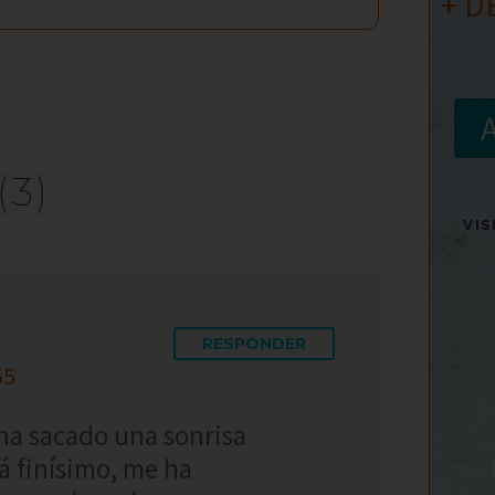
+ D
(3)
VI
RESPONDER
55
ha sacado una sonrisa
á finísimo, me ha