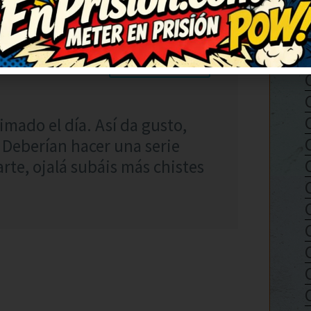
RESPONDER
mado el día. Así da gusto,
Deberían hacer una serie
rte, ojalá subáis más chistes