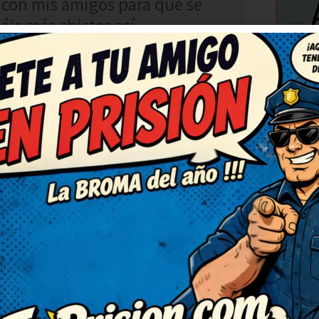
 con mis amigos para que se
áis más chistes así.
C
RESPONDER
imado el día. Necesitaba una
 No puedo dejar de sonreír, qué
porque merece ser