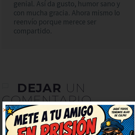
genial. Así da gusto, humor sano y
con mucha gracia. Ahora mismo lo
reenvío porque merece ser
compartido.
DEJAR
UN
COMENTARIO