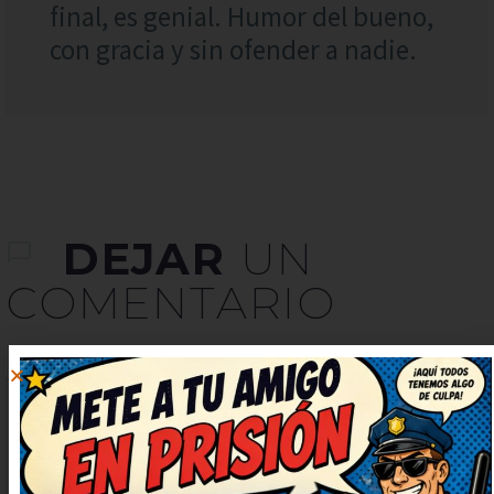
final, es genial. Humor del bueno,
con gracia y sin ofender a nadie.
DEJAR
UN
COMENTARIO