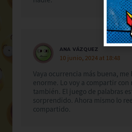
ANA VÁZQUEZ
10 junio, 2024 at 18:48
Vaya ocurrencia más buena, me 
enorme. Lo voy a compartir con 
también. El juego de palabras es
sorprendido. Ahora mismo lo re
compartido.