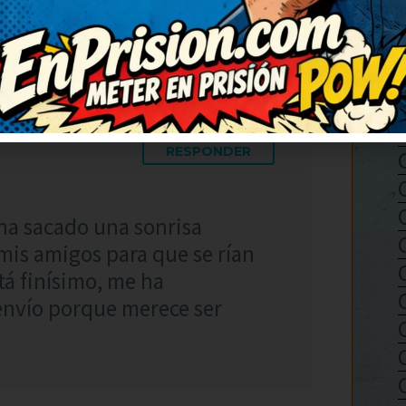
RESPONDER
ha sacado una sonrisa
mis amigos para que se rían
tá finísimo, me ha
envío porque merece ser