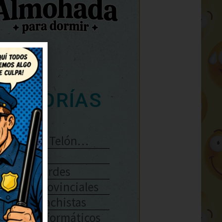
ATEGORÍAS
Se Abre El Telón…
Enlaces
Chistes Verdes
Chistes Provinciales
Chistes Machistas
Chistes Informáticos