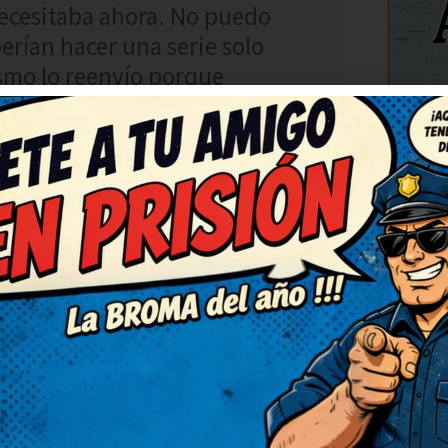
ecesitaba ahora. No puedo
erían hacer una serie solo
smo lo reenvío porque
C
RESPONDER
co y fresco. Me ha cambiado
 ha cambiado el ánimo para
con gracia y sin ofender a