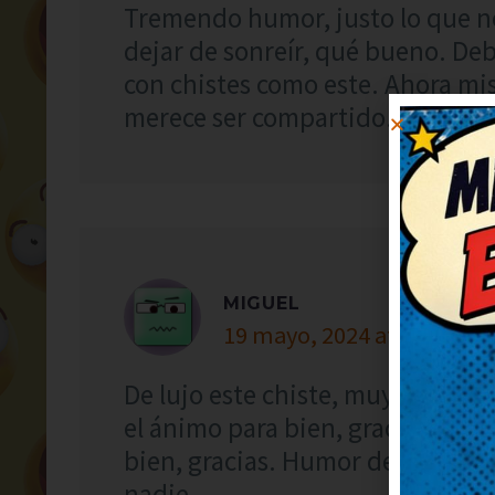
Tremendo humor, justo lo que n
dejar de sonreír, qué bueno. Deb
con chistes como este. Ahora mi
merece ser compartido.
MIGUEL
19 mayo, 2024 at 1:36
De lujo este chiste, muy simpáti
el ánimo para bien, gracias. Me
bien, gracias. Humor del bueno, 
nadie.