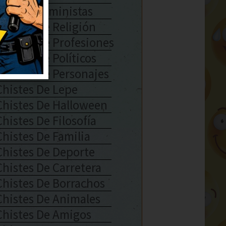
Chistes Feministas
Chistes De Religión
Chistes De Profesiones
Chistes De Políticos
Chistes De Personajes
Chistes De Lepe
Chistes De Halloween
Chistes De Filosofía
Chistes De Familia
Chistes De Deporte
Chistes De Carretera
Chistes De Borrachos
Chistes De Animales
Chistes De Amigos