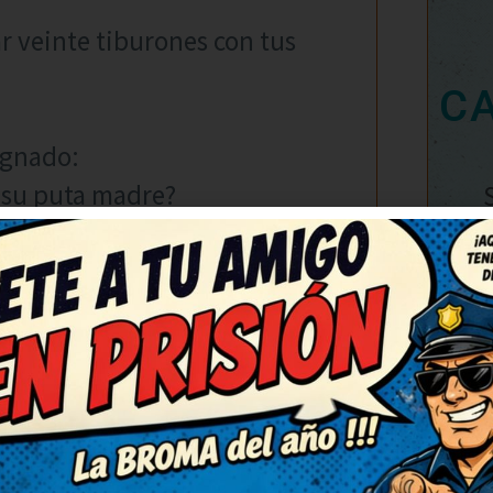
ar veinte tiburones con tus
C
dignado:
 su puta madre?
 los otros dos generales y les
lo: