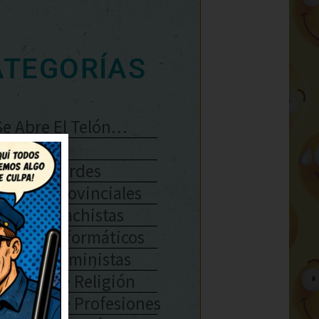
ATEGORÍAS
Se Abre El Telón…
Enlaces
Chistes Verdes
Chistes Provinciales
Chistes Machistas
Chistes Informáticos
Chistes Feministas
Chistes De Religión
Chistes De Profesiones