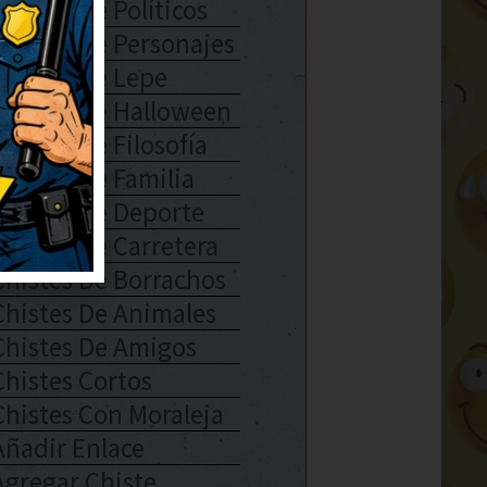
Chistes De Políticos
Chistes De Personajes
Chistes De Lepe
Chistes De Halloween
Chistes De Filosofía
Chistes De Familia
Chistes De Deporte
Chistes De Carretera
Chistes De Borrachos
Chistes De Animales
Chistes De Amigos
Chistes Cortos
Chistes Con Moraleja
Añadir Enlace
Agregar Chiste