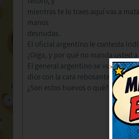
tesoro, y
mientras te lo traes aquí vas a mat
manos
desnudas.
El oficial argentino le contesta in
¿Oiga, y por qué no manda usted a
El general argentino se vuelve hacia
dice con la cara rebosante de orgul
¿Son estos huevos o qué?