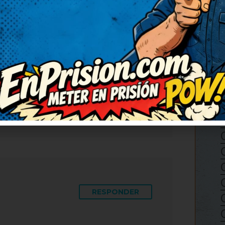
RESPONDER
imado el día. Me ha
acias. Seguid publicando
ora mismo lo reenvío porque
RESPONDER