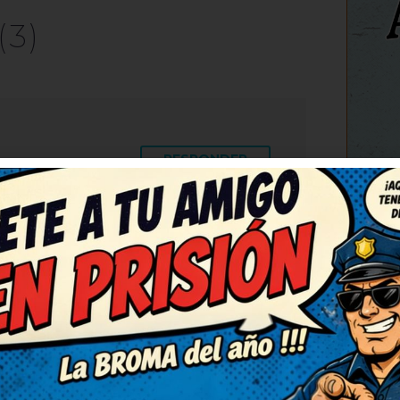
(3)
RESPONDER
C
das. Necesitaba una risa así,
gusto, humor sano y con mucha
 chistes así.