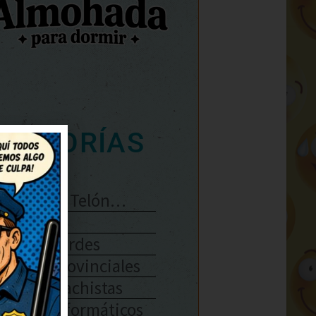
ATEGORÍAS
Se Abre El Telón…
Enlaces
Chistes Verdes
Chistes Provinciales
Chistes Machistas
Chistes Informáticos