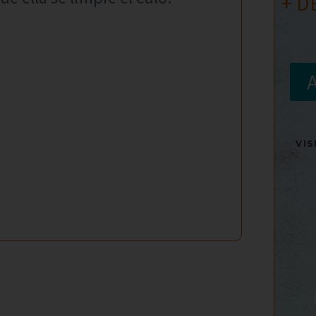
+ D
VI