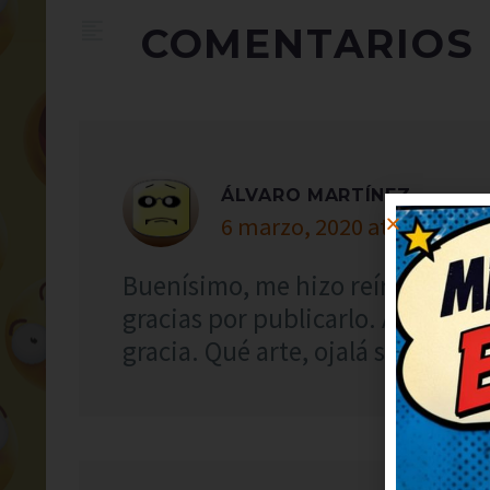
COMENTARIOS
ÁLVARO MARTÍNEZ
6 marzo, 2020 at 20:53
Buenísimo, me hizo reír a carcaja
gracias por publicarlo. Así da 
gracia. Qué arte, ojalá subáis más