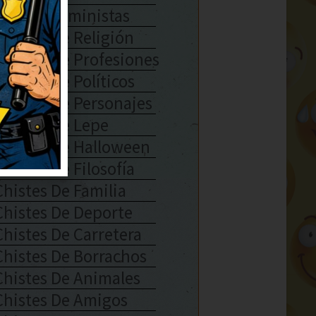
Chistes Feministas
Chistes De Religión
Chistes De Profesiones
Chistes De Políticos
Chistes De Personajes
Chistes De Lepe
Chistes De Halloween
Chistes De Filosofía
Chistes De Familia
Chistes De Deporte
Chistes De Carretera
Chistes De Borrachos
Chistes De Animales
Chistes De Amigos