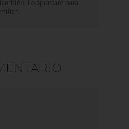
 también. Lo apuntaré para
miliar.
MENTARIO