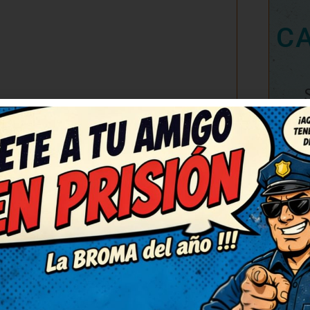
C
(3)