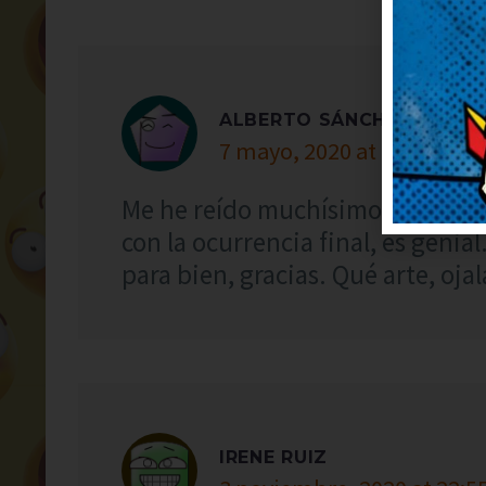
ALBERTO SÁNCHEZ
7 mayo, 2020 at 8:59
Me he reído muchísimo con este 
con la ocurrencia final, es geni
para bien, gracias. Qué arte, ojal
IRENE RUIZ