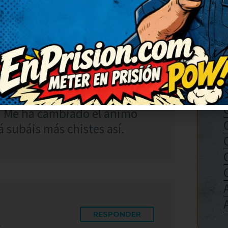
RESPONDER
chiste, de verdad. Me quedo
al. Me ha cambiado el ánimo
á subáis más chistes así.
RESPONDER