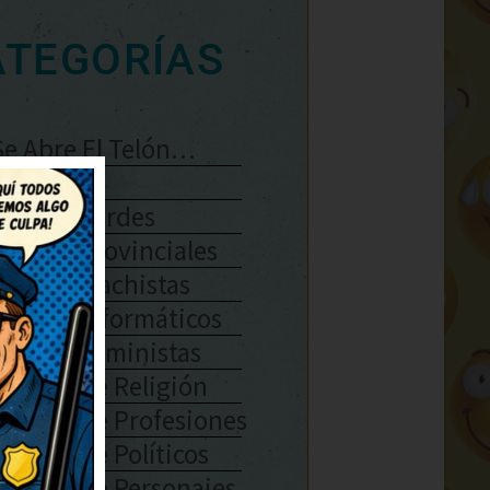
ATEGORÍAS
Se Abre El Telón…
Enlaces
Chistes Verdes
Chistes Provinciales
Chistes Machistas
Chistes Informáticos
Chistes Feministas
Chistes De Religión
Chistes De Profesiones
Chistes De Políticos
Chistes De Personajes