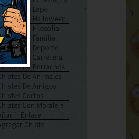
Chistes De Lepe
Chistes De Halloween
Chistes De Filosofía
Chistes De Familia
Chistes De Deporte
Chistes De Carretera
Chistes De Borrachos
Chistes De Animales
Chistes De Amigos
Chistes Cortos
Chistes Con Moraleja
Añadir Enlace
Agregar Chiste