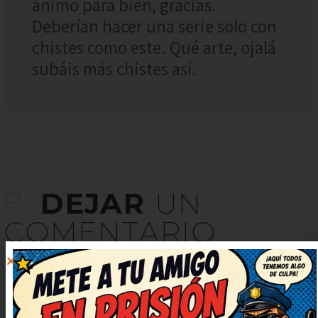
ánimo para bien, gracias.
Deberían hacer una serie solo con
chistes como este. Qué arte, ojalá
subáis más chistes así.
DEJAR
UN
COMENTARIO