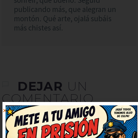
publicando más, que alegran un
montón. Qué arte, ojalá subáis
más chistes así.
DEJAR
UN
COMENTARIO