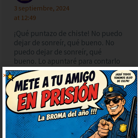
3 septiembre, 2024
at 12:49
¡Qué puntazo de chiste! No puedo
dejar de sonreír, qué bueno. No
puedo dejar de sonreír, qué
bueno. Lo apuntaré para contarlo
en la próxima comida familiar. Me
he quedado con una sonrisa tonta,
¡genial!