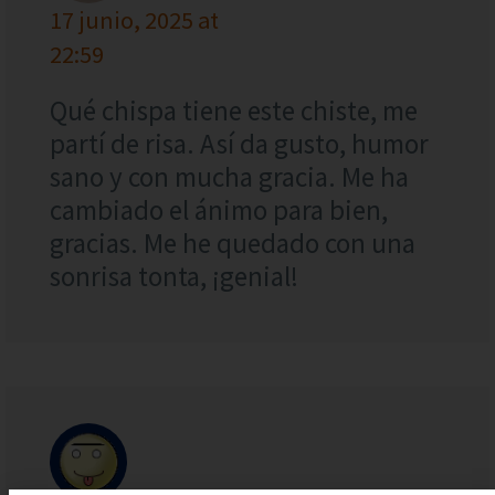
17 junio, 2025 at
22:59
Qué chispa tiene este chiste, me
partí de risa. Así da gusto, humor
sano y con mucha gracia. Me ha
cambiado el ánimo para bien,
gracias. Me he quedado con una
sonrisa tonta, ¡genial!