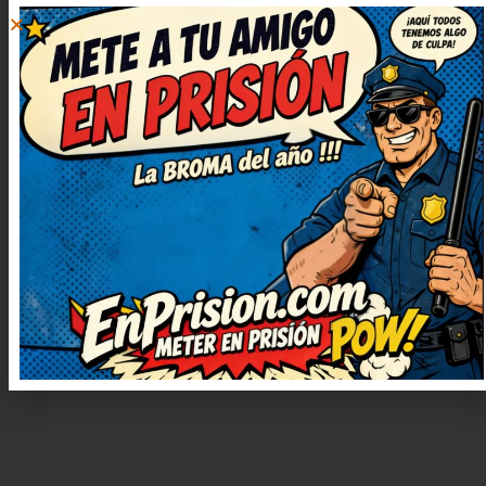
ALEJANDRO DÍAZ
RESPONDER
10 octubre, 2025 at
16:09
De lujo este chiste, muy simpático
y fresco. Muy ingenioso y bien
escrito, ¡enhorabuena! Así da
gusto, humor sano y con mucha
gracia. Me he quedado con una
sonrisa tonta, ¡genial!