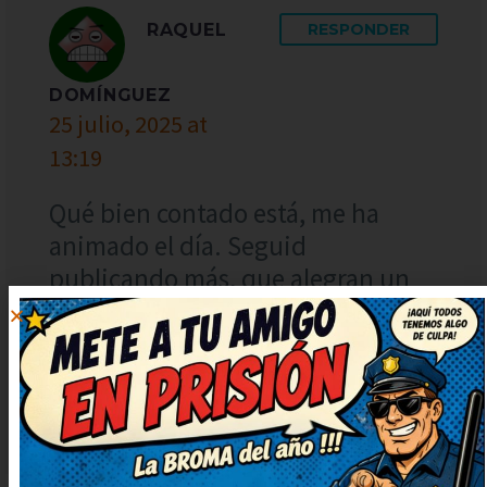
RAQUEL
RESPONDER
DOMÍNGUEZ
25 julio, 2025 at
13:19
Qué bien contado está, me ha
animado el día. Seguid
publicando más, que alegran un
montón. Deberían hacer una serie
solo con chistes como este. Me ha
levantado el ánimo por completo,
gracias.