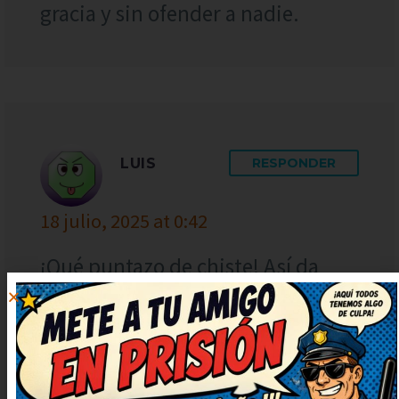
gracia y sin ofender a nadie.
LUIS
RESPONDER
18 julio, 2025 at 0:42
¡Qué puntazo de chiste! Así da
gusto, humor sano y con mucha
gracia. Lo voy a compartir con mis
amigos para que se rían también.
Ahora mismo lo reenvío porque