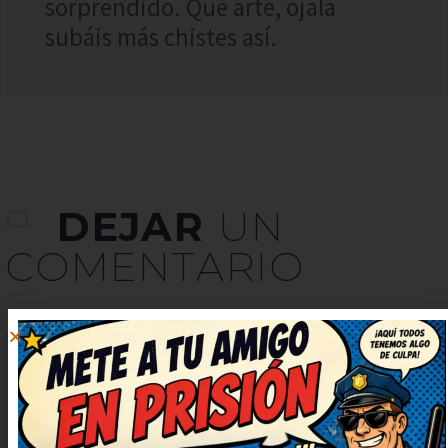
sorprendido. Qué arte, ojalá
subáis más chistes así.
DEJAR
UN
COMENTARIO