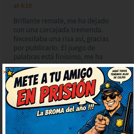
at 4:10
Brillante remate, me ha dejado
con una carcajada tremenda.
Necesitaba una risa así, gracias
por publicarlo. El juego de
palabras está finísimo, me ha
sorprendido. Lo guardo para
contarlo en la próxima reunión,
verás qué risas.