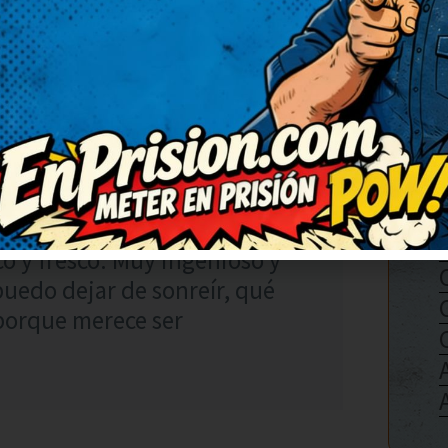
(3)
RESPONDER
1
co y fresco. Muy ingenioso y
puedo dejar de sonreír, qué
porque merece ser