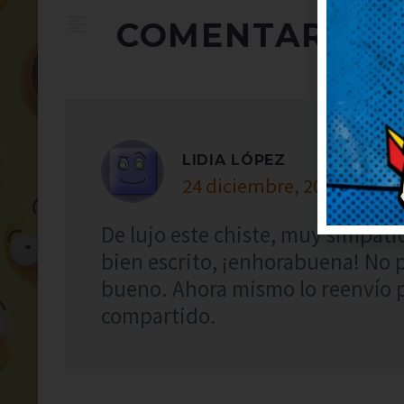
COMENTARIOS
LIDIA LÓPEZ
24 diciembre, 2020 at 20:4
De lujo este chiste, muy simpáti
bien escrito, ¡enhorabuena! No 
bueno. Ahora mismo lo reenvío 
compartido.