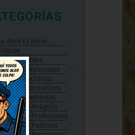
ATEGORÍAS
Se Abre El Telón…
Enlaces
Chistes Verdes
Chistes Provinciales
Chistes Machistas
Chistes Informáticos
Chistes Feministas
Chistes De Religión
Chistes De Profesiones
Chistes De Políticos
Chistes De Personajes