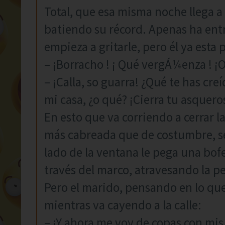
Total, que esa misma noche llega a 
batiendo su récord. Apenas ha entr
empieza a gritarle, pero él ya esta
– ¡Borracho ! ¡ Qué vergÁ¼enza ! ¡O
– ¡Calla, so guarra! ¿Qué te has cr
mi casa, ¿o qué? ¡Cierra tu asquero
En esto que va corriendo a cerrar la
más cabreada que de costumbre, se 
lado de la ventana le pega una bofe
través del marco, atravesando la per
Pero el marido, pensando en lo que
mientras va cayendo a la calle:
– ¡Y ahora me voy de copas con mis