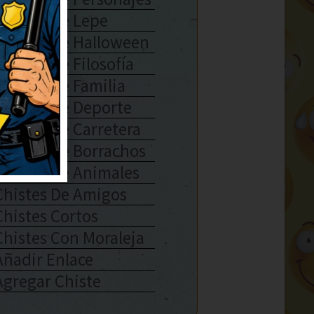
Chistes De Lepe
Chistes De Halloween
Chistes De Filosofía
Chistes De Familia
Chistes De Deporte
Chistes De Carretera
Chistes De Borrachos
Chistes De Animales
Chistes De Amigos
Chistes Cortos
Chistes Con Moraleja
Añadir Enlace
Agregar Chiste