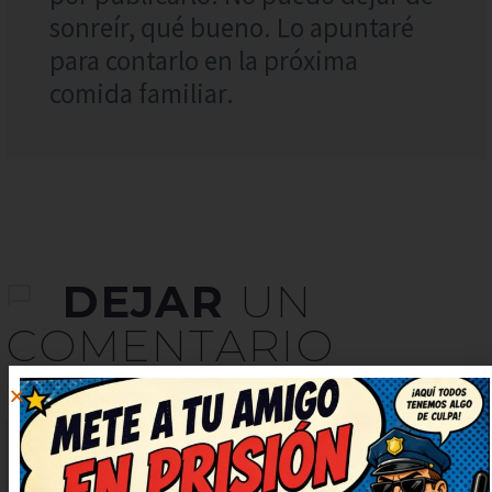
sonreír, qué bueno. Lo apuntaré
para contarlo en la próxima
comida familiar.
DEJAR
UN
COMENTARIO