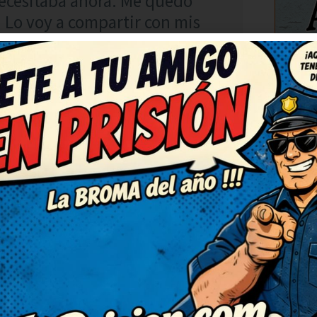
ecesitaba ahora. Me quedo
l. Lo voy a compartir con mis
. Lo apuntaré para contarlo
C
RESPONDER
súper ingenioso. Me quedo con
o puedo dejar de sonreír, qué
porque merece ser