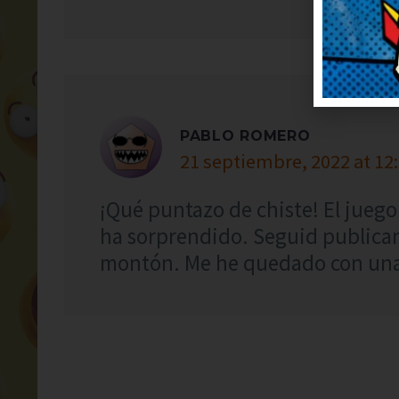
PABLO ROMERO
21 septiembre, 2022 at 12
¡Qué puntazo de chiste! El juego
ha sorprendido. Seguid publica
montón. Me he quedado con una s