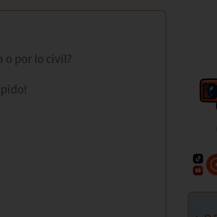
 o por lo civil?
úpido!