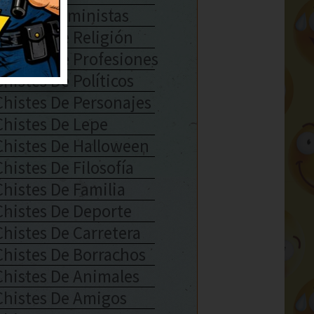
Chistes Feministas
Chistes De Religión
Chistes De Profesiones
Chistes De Políticos
Chistes De Personajes
Chistes De Lepe
Chistes De Halloween
Chistes De Filosofía
Chistes De Familia
Chistes De Deporte
Chistes De Carretera
Chistes De Borrachos
Chistes De Animales
Chistes De Amigos