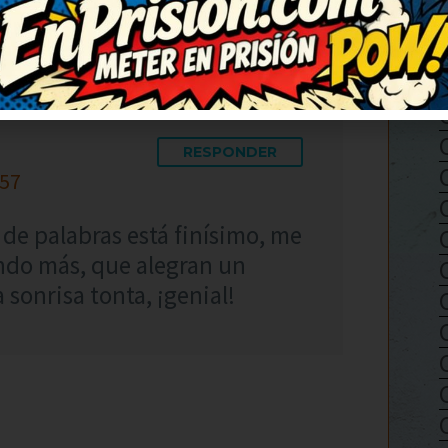
RESPONDER
:57
 de palabras está finísimo, me
ndo más, que alegran un
onrisa tonta, ¡genial!