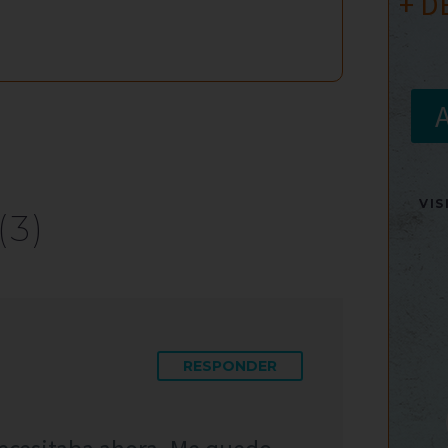
+ D
VI
(3)
RESPONDER