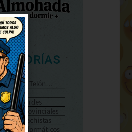
ATEGORÍAS
Se Abre El Telón…
Enlaces
Chistes Verdes
Chistes Provinciales
Chistes Machistas
Chistes Informáticos