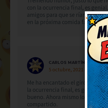
Tremendo humor, justo lo que n
con la ocurrencia final, es genia
amigos para que se rían también
en la próxima comida familiar.
CARLOS MARTÍNEZ
5 octubre, 2021 at 18:07
Me ha encantado el giro final, 
la ocurrencia final, es genial. N
bueno. Ahora mismo lo reenvío 
compartido.