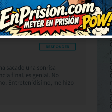
RESPONDER
ha sacado una sonrisa
ia final, es genial. No
no. Entretenidísimo, me hizo