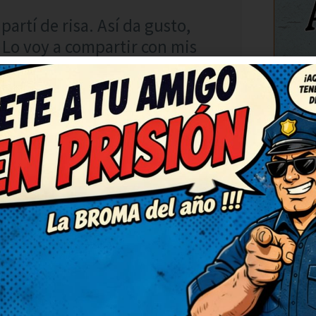
partí de risa. Así da gusto,
Lo voy a compartir con mis
. Lo guardo para contarlo en
sas.
C
RESPONDER
súper ingenioso. No puedo
erían hacer una serie solo
vantado el ánimo por