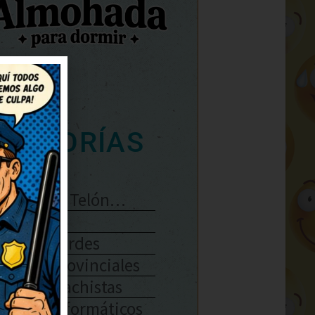
ATEGORÍAS
Se Abre El Telón…
Enlaces
Chistes Verdes
Chistes Provinciales
Chistes Machistas
Chistes Informáticos