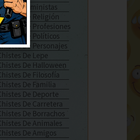
Chistes Feministas
Chistes De Religión
Chistes De Profesiones
Chistes De Políticos
Chistes De Personajes
Chistes De Lepe
Chistes De Halloween
Chistes De Filosofía
Chistes De Familia
Chistes De Deporte
Chistes De Carretera
Chistes De Borrachos
Chistes De Animales
Chistes De Amigos