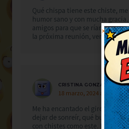
Qué chispa tiene este chiste, me 
humor sano y con mucha gracia. 
amigos para que se rían también
la próxima reunión, verás qué ri
CRISTINA GONZÁLEZ
18 marzo, 2024 at 8:05
Me ha encantado el giro final, 
dejar de sonreír, qué bueno. Deb
con chistes como este. Me ha le