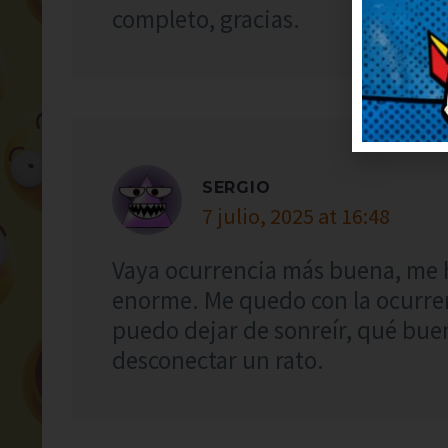
completo, gracias.
SERGIO
7 julio, 2025 at 16:48
Vaya ocurrencia más buena, me 
enorme. Me quedo con la ocurrenc
puedo dejar de sonreír, qué bue
desconectar un rato.