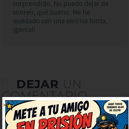
sorprendido. No puedo dejar de
sonreír, qué bueno. Me he
quedado con una sonrisa tonta,
¡genial!
DEJAR
UN
COMENTARIO