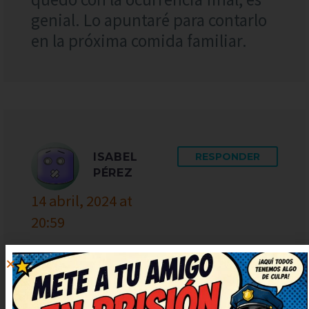
genial. Lo apuntaré para contarlo
en la próxima comida familiar.
ISABEL
RESPONDER
PÉREZ
14 abril, 2024 at
20:59
Tremendo humor, justo lo que
necesitaba ahora. Deberían hacer
una serie solo con chistes como