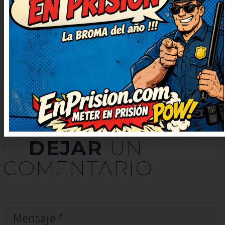
este. Muy ingenioso y bien escrito,
¡enhorabuena! Lo apuntaré para
contarlo en la próxima comida
familiar.
DEJAR
UN
COMENTARIO