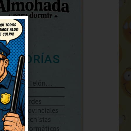
ATEGORÍAS
Se Abre El Telón…
Enlaces
Chistes Verdes
Chistes Provinciales
Chistes Machistas
Chistes Informáticos