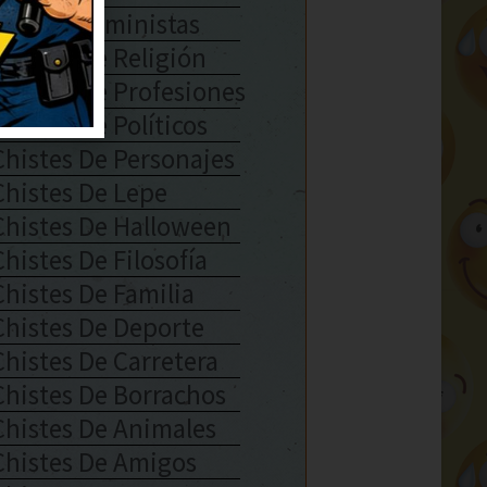
Chistes Feministas
Chistes De Religión
Chistes De Profesiones
Chistes De Políticos
Chistes De Personajes
Chistes De Lepe
Chistes De Halloween
Chistes De Filosofía
Chistes De Familia
Chistes De Deporte
Chistes De Carretera
Chistes De Borrachos
Chistes De Animales
Chistes De Amigos