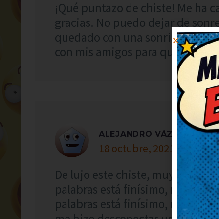
¡Qué puntazo de chiste! Me ha c
gracias. No puedo dejar de sonr
quedado con una sonrisa tonta, ¡
con mis amigos para que se rían
ALEJANDRO VÁZQUEZ
18 octubre, 2021 at 6:53
De lujo este chiste, muy simpátic
palabras está finísimo, me ha so
palabras está finísimo, me ha s
me hizo desconectar un rato.