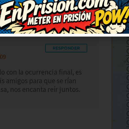
RESPONDER
:09
 con la ocurrencia final, es
is amigos para que se rían
a, nos encanta reír juntos.