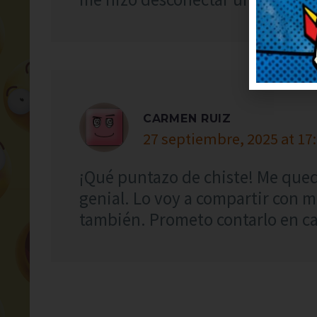
CARMEN RUIZ
27 septiembre, 2025 at 17
¡Qué puntazo de chiste! Me quedo
genial. Lo voy a compartir con m
también. Prometo contarlo en cas