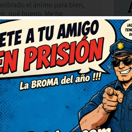
ambiado el ánimo para bien,
eír, qué bueno. Me he
genial! Lo voy a compartir
 también.
C
RESPONDER
o y fresco. El juego de
rprendido. El juego de
orprendido. Entretenidísimo,