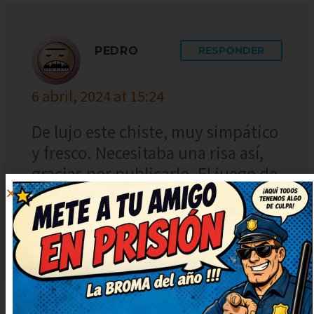
PEDRO
RESPONDER
6 abril, 2024 at 15:24
De lujo este chiste, muy simpático
y fresco. Necesitaba una risa así,
gracias por publicarlo. El juego de
palabras está finísimo, me ha
sorprendido. Prometo contarlo en
casa, nos encanta reír juntos.