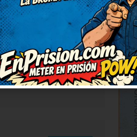
RESPONDER
9
con una carcajada tremenda.
egran un montón. No puedo
s de estos, por favor! Me