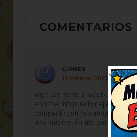
COMENTARIOS
CARMEN
19 febrero, 2022 at 21:15
Vaya ocurrencia más buena, me 
enorme. No puedo dejar de sonre
compartir con mis amigos para q
levantado el ánimo por completo