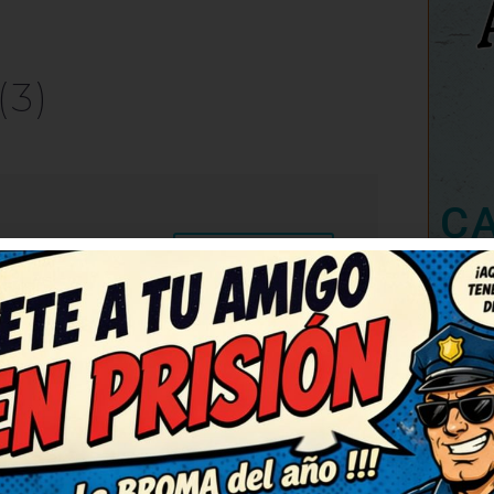
(3)
C
RESPONDER
ha sacado una sonrisa
ír, qué bueno. Lo voy a
ue se rían también. Me ha
, gracias.