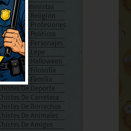
Chistes Feministas
Chistes De Religión
Chistes De Profesiones
Chistes De Políticos
Chistes De Personajes
Chistes De Lepe
Chistes De Halloween
Chistes De Filosofía
Chistes De Familia
Chistes De Deporte
Chistes De Carretera
Chistes De Borrachos
Chistes De Animales
Chistes De Amigos