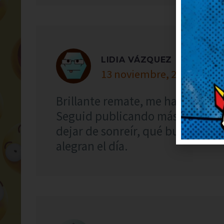
LIDIA VÁZQUEZ
13 noviembre, 2024 at 8:5
Brillante remate, me ha dejado 
Seguid publicando más, que al
dejar de sonreír, qué bueno. ¡Má
alegran el día.