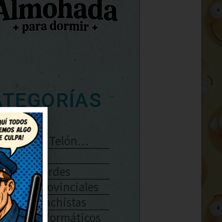
ATEGORÍAS
Se Abre El Telón…
Enlaces
Chistes Verdes
Chistes Provinciales
Chistes Machistas
Chistes Informáticos