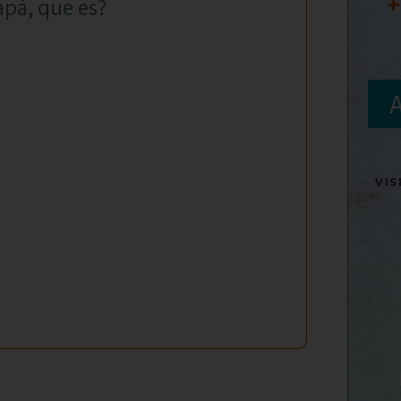
+
apá, que es?
VI