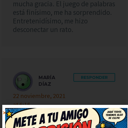
mucha gracia. El juego de palabras
está finísimo, me ha sorprendido.
Entretenidísimo, me hizo
desconectar un rato.
MARÍA
RESPONDER
DÍAZ
22 noviembre, 2021
at 6:16
¡Qué puntazo de chiste! Lo voy a
compartir con mis amigos para