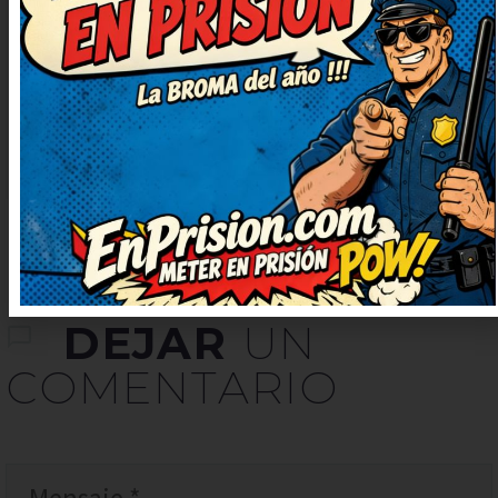
que se rían también. Me ha
cambiado el ánimo para bien,
gracias. Me he quedado con una
sonrisa tonta, ¡genial!
DEJAR
UN
COMENTARIO