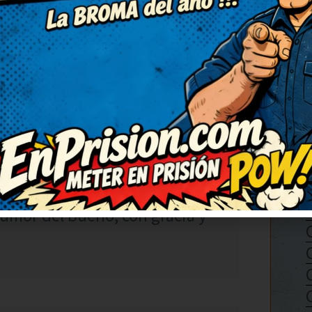
RESPONDER
histe, de verdad. El juego de
orprendido. Necesitaba una
 Humor del bueno, con gracia y