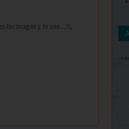
+
s las bragas y te vas…!!,
VI