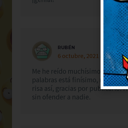
RUBÉN
6 octubre, 2021 at 5:04
Me he reído muchísimo con este c
palabras está finísimo, me ha s
risa así, gracias por publicarlo.
sin ofender a nadie.