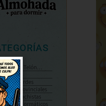
ATEGORÍAS
Se Abre El Telón…
Enlaces
Chistes Verdes
Chistes Provinciales
Chistes Machistas
Chistes Informáticos