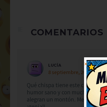
COMENTARIOS
LUCÍA
8 septiembre, 2021 at 22:
Qué chispa tiene este chiste, me 
humor sano y con mucha gracia.
alegran un montón. Me he queda
¡genial!