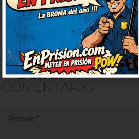
¡enhorabuena! Me he quedado
con una sonrisa tonta, ¡genial!
DEJAR
UN
COMENTARIO