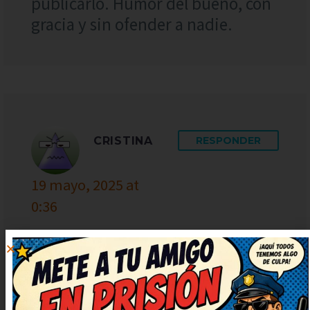
publicarlo. Humor del bueno, con
gracia y sin ofender a nadie.
CRISTINA
RESPONDER
19 mayo, 2025 at
0:36
Qué bien contado está, me ha
animado el día. Necesitaba una
risa así, gracias por publicarlo.
Muy ingenioso y bien escrito,