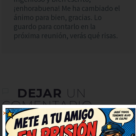
¡enhorabuena! Me ha cambiado el
ánimo para bien, gracias. Lo
guardo para contarlo en la
próxima reunión, verás qué risas.
DEJAR
UN
COMENTARIO