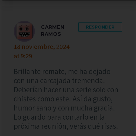
CARMEN
RESPONDER
RAMOS
18 noviembre, 2024
at 9:29
Brillante remate, me ha dejado
con una carcajada tremenda.
Deberían hacer una serie solo con
chistes como este. Así da gusto,
humor sano y con mucha gracia.
Lo guardo para contarlo en la
próxima reunión, verás qué risas.