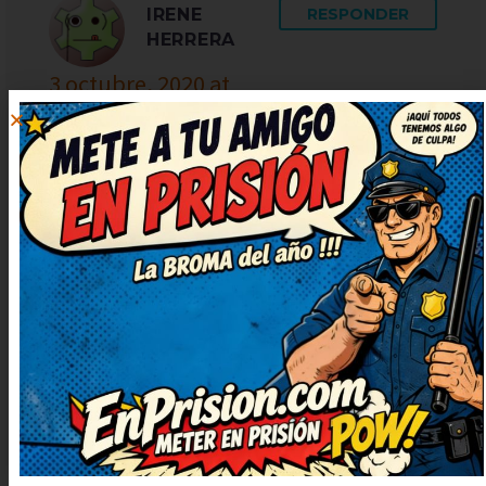
IRENE
RESPONDER
HERRERA
3 octubre, 2020 at
9:54
Vaya ocurrencia más buena, me ha
sacado una sonrisa enorme. El
juego de palabras está finísimo,
me ha sorprendido. Necesitaba
una risa así, gracias por
publicarlo. Lo apuntaré para
contarlo en la próxima comida
familiar.