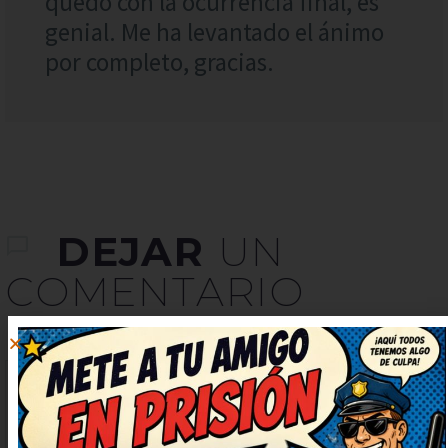
quedo con la ocurrencia final, es
genial. Me ha levantado el ánimo
por completo, gracias.
DEJAR
UN
COMENTARIO