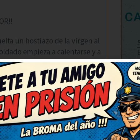
C
OR!!
elta un hostiazo de la virgen al
 soldado empieza a calentarse y a
TA, EXCREMENTO!
pondra morado con el tiempo…
intrinseca inteligencia de sus
 su mujer, y cuando llega la