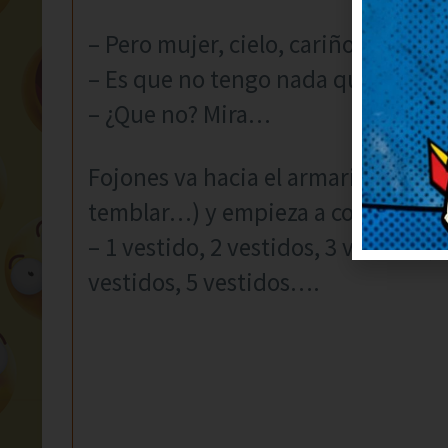
– Pero mujer, cielo, cariño, ¿qué h
– Es que no tengo nada que poner
– ¿Que no? Mira…
Fojones va hacia el armario (con l
temblar…) y empieza a contar ves
– 1 vestido, 2 vestidos, 3 vestidos
vestidos, 5 vestidos….