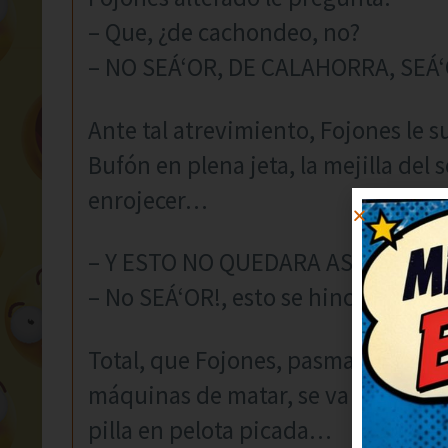
– Que, ¿de cachondeo, no?
– NO SEÁ‘OR, DE CALAHORRA, SEÁ‘
Ante tal atrevimiento, Fojones le su
Bufón en plena jeta, la mejilla del
enrojecer…
– Y ESTO NO QUEDARA ASI, RECLU
– No SEÁ‘OR!, esto se hinchara y 
Total, que Fojones, pasmado por la 
máquinas de matar, se va a casa con
pilla en pelota picada…