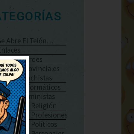
ATEGORÍAS
Se Abre El Telón…
Enlaces
Chistes Verdes
Chistes Provinciales
Chistes Machistas
Chistes Informáticos
Chistes Feministas
Chistes De Religión
Chistes De Profesiones
Chistes De Políticos
Chistes De Personajes