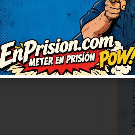
aces en pelota?
me, ¡esposo mio!
o que su mujer se pone a
tidos…
, Buenas Noches recluta Bufón, 4