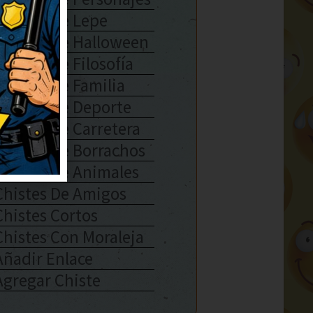
Chistes De Lepe
Chistes De Halloween
Chistes De Filosofía
Chistes De Familia
Chistes De Deporte
Chistes De Carretera
Chistes De Borrachos
Chistes De Animales
Chistes De Amigos
Chistes Cortos
Chistes Con Moraleja
Añadir Enlace
Agregar Chiste