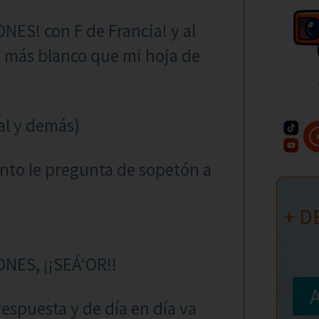
NES! con F de Francia! y al
o más blanco que mi hoja de
al y demás)
ento le pregunta de sopetón a
+ D
ONES, ¡¡SEÁ‘OR!!
respuesta y de día en día va