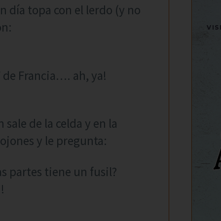
 día topa con el lerdo (y no
ón:
VI
e Francia…. ah, ya!
!
 sale de la celda y en la
ojones y le pregunta:
s partes tiene un fusil?
!