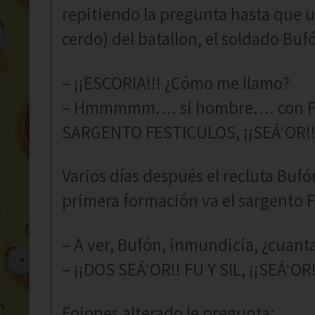
repitiendo la pregunta hasta que un
cerdo) del batallon, el soldado Buf
– ¡¡ESCORIA!!! ¿Cómo me llamo?
– Hmmmmm…. si hombre…. con F d
SARGENTO FESTICULOS, ¡¡SEÁ‘OR!
Varios días después el recluta Bufón
primera formación va el sargento F
– A ver, Bufón, inmundicia, ¿cuanta
– ¡¡DOS SEÁ‘OR!! FU Y SIL, ¡¡SEÁ‘OR!
Fojones alterado le pregunta: