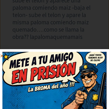
sube el telon y aparece una
paloma comiendo maiz -baja el
telon- sube el telon y apare la
misma paloma comiendo maiz
quemado….como se llama la
obra?? lapalomaquemamais
1
2
3
4
5
…
46