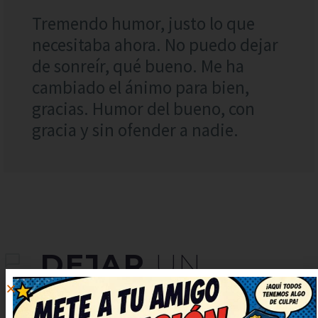
Tremendo humor, justo lo que
necesitaba ahora. No puedo dejar
de sonreír, qué bueno. Me ha
cambiado el ánimo para bien,
gracias. Humor del bueno, con
gracia y sin ofender a nadie.
DEJAR
UN
COMENTARIO