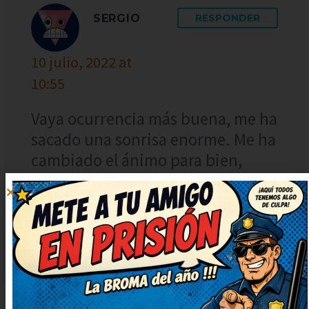
SERGIO
RESPONDER
10 julio, 2022 at
10:55
Vaya ocurrencia más buena, me ha
sacado una sonrisa enorme. Me ha
cambiado el ánimo para bien,
gracias. Muy ingenioso y bien
escrito, ¡enhorabuena! Prometo
contarlo en casa, nos encanta reír
juntos.