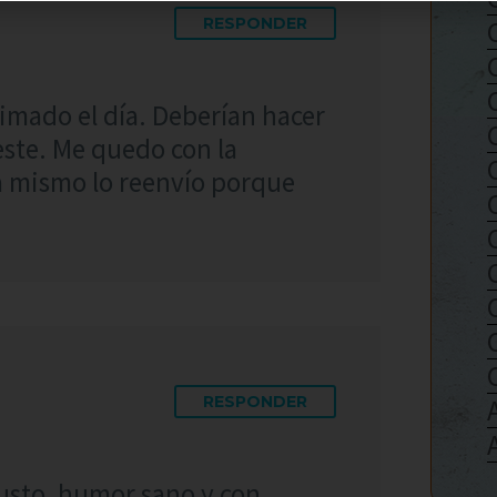
RESPONDER
imado el día. Deberían hacer
este. Me quedo con la
ra mismo lo reenvío porque
RESPONDER
gusto, humor sano y con