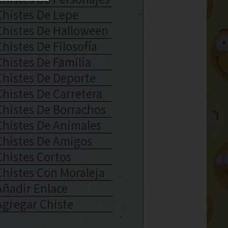
Chistes De Lepe
Chistes De Halloween
Chistes De Filosofía
Chistes De Familia
Chistes De Deporte
Chistes De Carretera
Chistes De Borrachos
Chistes De Animales
Chistes De Amigos
Chistes Cortos
Chistes Con Moraleja
Añadir Enlace
Agregar Chiste