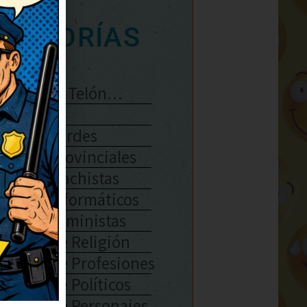
ATEGORÍAS
Se Abre El Telón…
Enlaces
Chistes Verdes
Chistes Provinciales
Chistes Machistas
Chistes Informáticos
Chistes Feministas
Chistes De Religión
Chistes De Profesiones
Chistes De Políticos
Chistes De Personajes