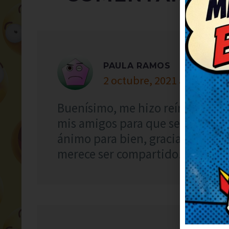
PAULA RAMOS
2 octubre, 2021 at 13:43
Buenísimo, me hizo reír a carcaj
mis amigos para que se rían tam
ánimo para bien, gracias. Ahora
merece ser compartido.