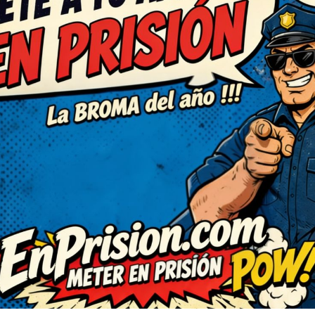
C
RESPONDER
adas. Lo voy a compartir con
bién. Me ha cambiado el
 mismo lo reenvío porque