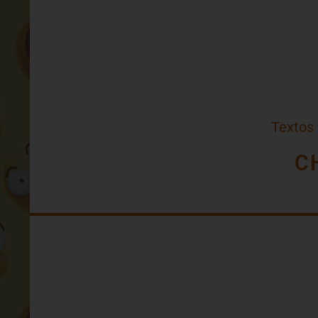
Textos
C