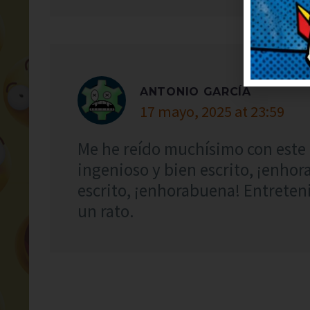
ANTONIO GARCÍA
17 mayo, 2025 at 23:59
Me he reído muchísimo con este 
ingenioso y bien escrito, ¡enho
escrito, ¡enhorabuena! Entreten
un rato.