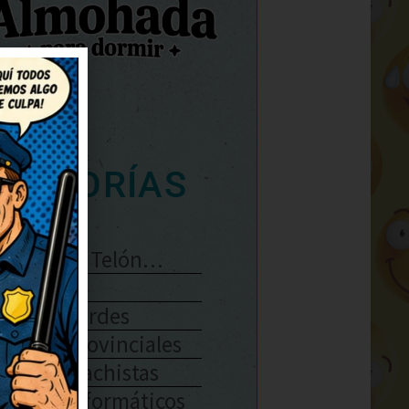
ATEGORÍAS
Se Abre El Telón…
Enlaces
Chistes Verdes
Chistes Provinciales
Chistes Machistas
Chistes Informáticos