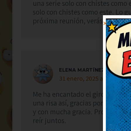
una serie solo con chistes como 
solo con chistes como este. Lo g
próxima reunión, verás qué risas
ELENA MARTÍNEZ
31 enero, 2025 at 18:19
Me ha encantado el giro final, s
una risa así, gracias por publica
y con mucha gracia. Prometo con
reír juntos.