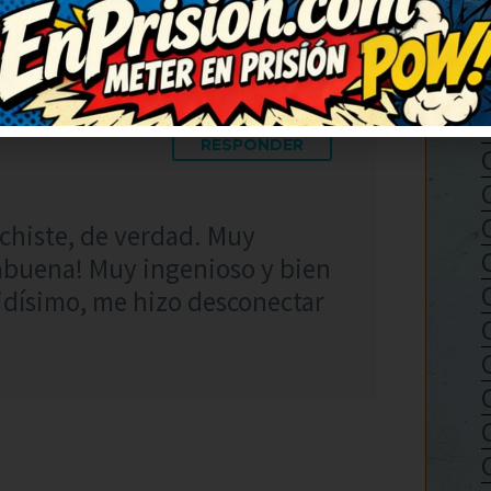
RESPONDER
chiste, de verdad. Muy
rabuena! Muy ingenioso y bien
idísimo, me hizo desconectar