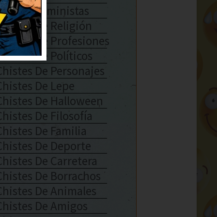
Chistes Feministas
Chistes De Religión
Chistes De Profesiones
Chistes De Políticos
Chistes De Personajes
Chistes De Lepe
Chistes De Halloween
Chistes De Filosofía
Chistes De Familia
Chistes De Deporte
Chistes De Carretera
Chistes De Borrachos
Chistes De Animales
Chistes De Amigos