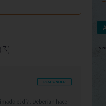
+
(3)
VI
RESPONDER
imado el día. Deberían hacer