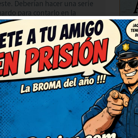
este. Deberían hacer una serie
uardo para contarlo en la
.
C
RESPONDER
úper ingenioso. Necesitaba
rlo. Así da gusto, humor sano
tarlo en casa, nos encanta