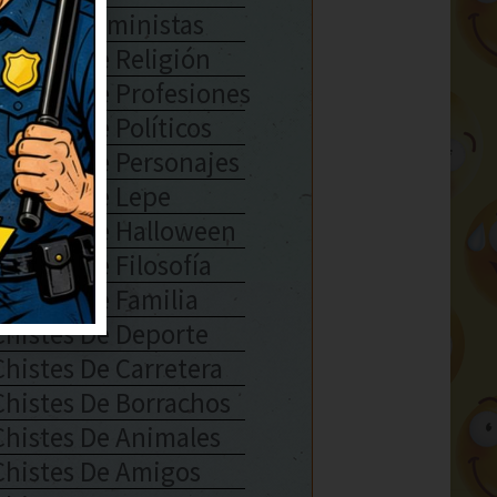
Chistes Feministas
Chistes De Religión
Chistes De Profesiones
Chistes De Políticos
Chistes De Personajes
Chistes De Lepe
Chistes De Halloween
Chistes De Filosofía
Chistes De Familia
Chistes De Deporte
Chistes De Carretera
Chistes De Borrachos
Chistes De Animales
Chistes De Amigos