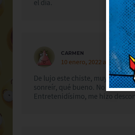
el día.
CARMEN
10 enero, 2022 at 12:04
De lujo este chiste, muy simpáti
sonreír, qué bueno. No puedo de
Entretenidísimo, me hizo descon