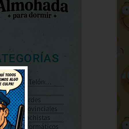
ATEGORÍAS
Se Abre El Telón…
Enlaces
Chistes Verdes
Chistes Provinciales
Chistes Machistas
Chistes Informáticos