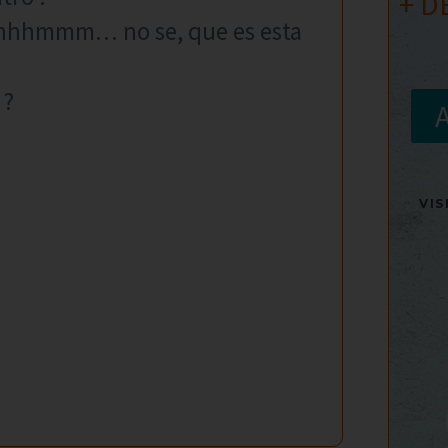
+ D
 hhhmmm… no se, que es esta
 ?
VI