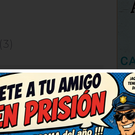
(3)
C
RESPONDER
úper ingenioso. Deberían
 como este. Me ha cambiado el
e estos, por favor! Me alegran