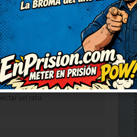
RESPONDER
co y fresco. No puedo dejar de
jar de sonreír, qué bueno.
ectar un rato.