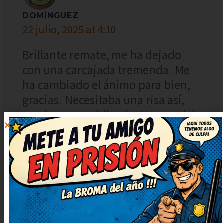
DOMÍNGUEZ
22 julio, 2025 at 4:10
Brillante remate, me ha dejado
con una carcajada tremenda. Me
ha cambiado el ánimo para bien,
gracias. Necesitaba una risa así,
gracias por publicarlo. Humor del
bueno, con gracia y sin ofender a
nadie.