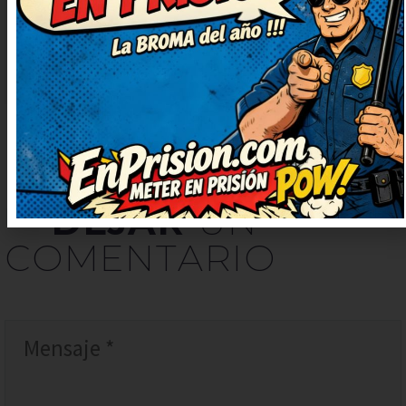
apuntaré para contarlo en la
próxima comida familiar.
DEJAR
UN
COMENTARIO