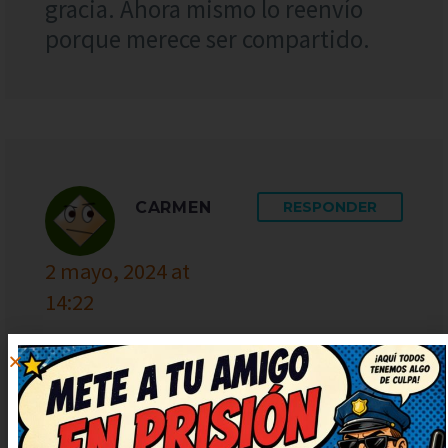
gracia. Ahora mismo lo reenvío
porque merece ser compartido.
CARMEN
RESPONDER
2 mayo, 2024 at
14:22
¡Qué puntazo de chiste! Así da
gusto, humor sano y con mucha
gracia. Seguid publicando más,
que alegran un montón. Lo