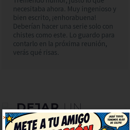
necesitaba ahora. Muy ingenioso y
bien escrito, ¡enhorabuena!
Deberían hacer una serie solo con
chistes como este. Lo guardo para
contarlo en la próxima reunión,
verás qué risas.
DEJAR
UN
COMENTARIO