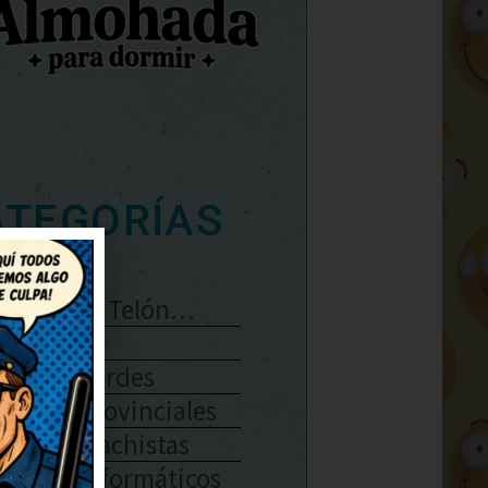
ATEGORÍAS
Se Abre El Telón…
Enlaces
Chistes Verdes
Chistes Provinciales
Chistes Machistas
Chistes Informáticos