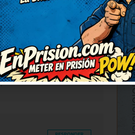
RESPONDER
chiste, de verdad. Me ha
acias. Seguid publicando
guardo para contarlo en la
.
RESPONDER