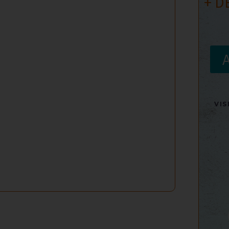
+ D
VI