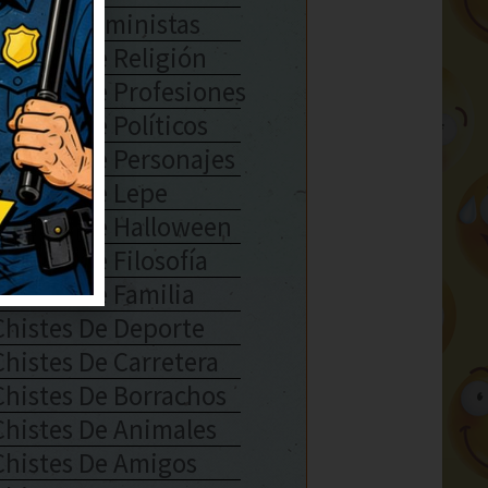
Chistes Feministas
Chistes De Religión
Chistes De Profesiones
Chistes De Políticos
Chistes De Personajes
Chistes De Lepe
Chistes De Halloween
Chistes De Filosofía
Chistes De Familia
Chistes De Deporte
Chistes De Carretera
Chistes De Borrachos
Chistes De Animales
Chistes De Amigos