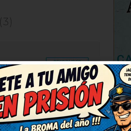
(3)
C
RESPONDER
co y fresco. Necesitaba una
Necesitaba una risa así, gracias
 con gracia y sin ofender a