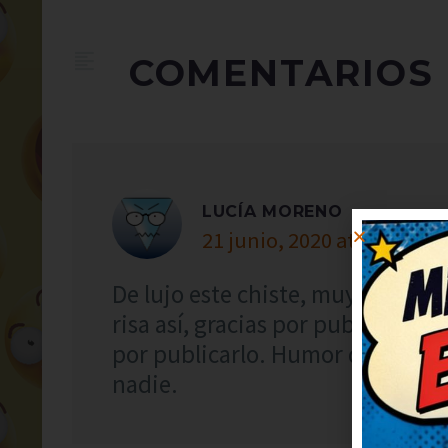
COMENTARIOS
LUCÍA MORENO
21 junio, 2020 at 1:02
De lujo este chiste, muy simpáti
risa así, gracias por publicarlo. 
por publicarlo. Humor del bueno,
nadie.