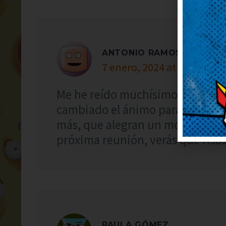
ANTONIO RAMOS
7 enero, 2024 at 14:29
Me he reído muchísimo con este 
cambiado el ánimo para bien, gr
más, que alegran un montón. Lo 
próxima reunión, verás qué risas
PAULA GÓMEZ