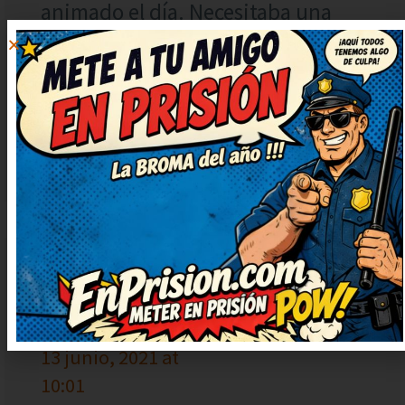
animado el día. Necesitaba una
risa así, gracias por publicarlo. Me
quedo con la ocurrencia final, es
genial. Lo guardo para contarlo en
la próxima reunión, verás qué
risas.
PILAR
RESPONDER
13 junio, 2021 at
10:01