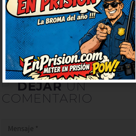
Deberían hacer una serie solo con
chistes como este. Lo apuntaré
para contarlo en la próxima
comida familiar.
DEJAR
UN
COMENTARIO