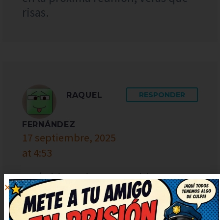
risas.
RAQUEL
RESPONDER
FERNÁNDEZ
17 septiembre, 2025
at 4:53
Qué chispa tiene este chiste, me
partí de risa. Necesitaba una risa
así, gracias por publicarlo.