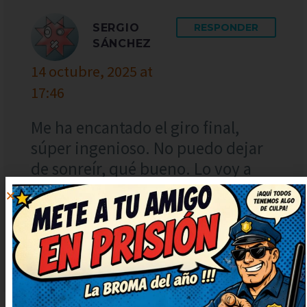
SERGIO
RESPONDER
SÁNCHEZ
14 octubre, 2025 at
17:46
Me ha encantado el giro final,
súper ingenioso. No puedo dejar
de sonreír, qué bueno. Lo voy a
compartir con mis amigos para
que se rían también. Lo apuntaré
para contarlo en la próxima
comida familiar.