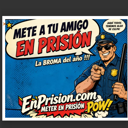
EVA
RESPONDER
13 octubre, 2024 at
19:43
Tremendo humor, justo lo que
necesitaba ahora. Así da gusto,
humor sano y con mucha gracia.
Seguid publicando más, que
alegran un montón. ¡Más de estos,
por favor! Me alegran el día.