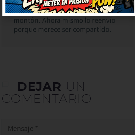
sonreír, qué bueno. Seguid
publicando más, que alegran un
montón. Ahora mismo lo reenvío
porque merece ser compartido.
DEJAR
UN
COMENTARIO