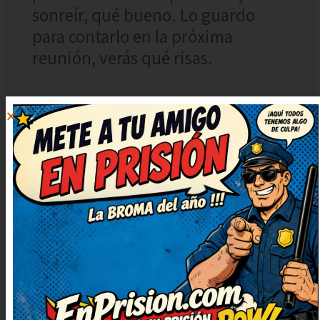
sonreír, qué bueno. Lo guardo
para contarlo en la próxima
reunión, verás qué risas.
ÁLVARO
RESPONDER
7 septiembre, 2025
at 14:36
De lujo este chiste, muy simpático
y fresco. No puedo dejar de