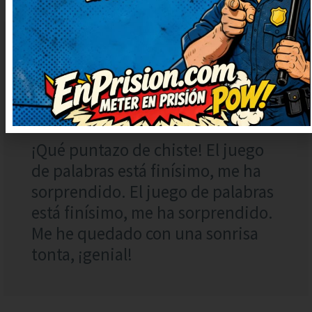
EMILIO
RESPONDER
TORRES
24 julio, 2023 at 6:51
¡Qué puntazo de chiste! El juego
de palabras está finísimo, me ha
sorprendido. El juego de palabras
está finísimo, me ha sorprendido.
Me he quedado con una sonrisa
tonta, ¡genial!