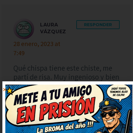
LAURA
RESPONDER
VÁZQUEZ
28 enero, 2023 at
7:49
Qué chispa tiene este chiste, me
partí de risa. Muy ingenioso y bien
escrito, ¡enhorabuena! No puedo
dejar de sonreír, qué bueno. ¡Más
de estos, por favor! Me alegran el
día.