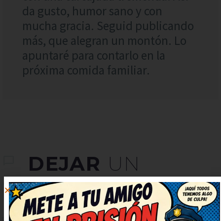
da gusto, humor sano y con
mucha gracia. Seguid publicando
más, que alegran un montón. Lo
apuntaré para contarlo en la
próxima comida familiar.
DEJAR
UN
COMENTARIO