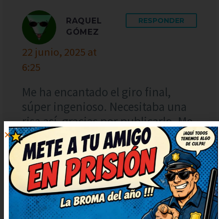
RAQUEL
RESPONDER
GÓMEZ
22 junio, 2025 at
6:25
Me ha encantado el giro final,
súper ingenioso. Necesitaba una
risa así, gracias por publicarlo. Me
quedo con la ocurrencia final, es
genial. Qué arte, ojalá subáis más
chistes así.