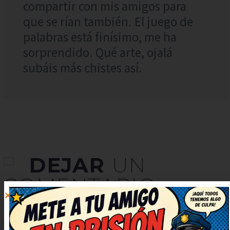
compartir con mis amigos para
que se rían también. El juego de
palabras está finísimo, me ha
sorprendido. Qué arte, ojalá
subáis más chistes así.
DEJAR
UN
COMENTARIO